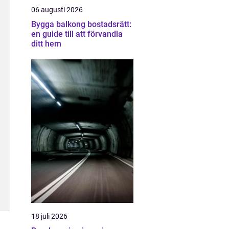
06 augusti 2026
Bygga balkong bostadsrätt:
en guide till att förvandla
ditt hem
18 juli 2026