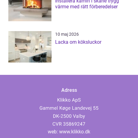
Installera kamin i skåne trygg
värme med rätt förberedelser
10 maj 2026
Lacka om köksluckor
Adress
web:
www.klikko.dk