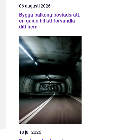
06 augusti 2026
Bygga balkong bostadsrätt:
en guide till att förvandla
ditt hem
18 juli 2026