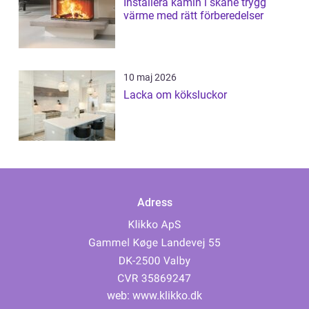
Installera kamin i skåne trygg
värme med rätt förberedelser
10 maj 2026
Lacka om köksluckor
Adress
web:
www.klikko.dk