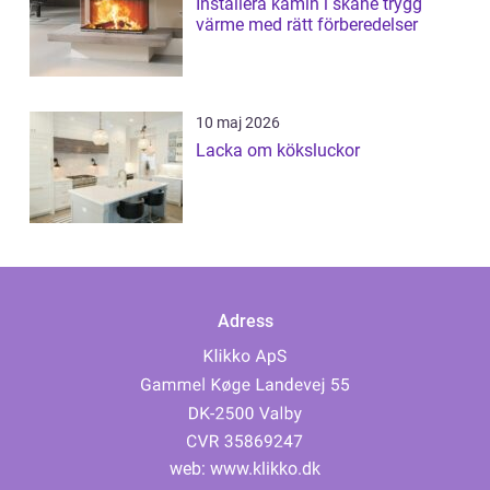
Installera kamin i skåne trygg
värme med rätt förberedelser
10 maj 2026
Lacka om köksluckor
Adress
web:
www.klikko.dk