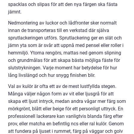
spacklas och slipas för att den nya färgen ska fästa
jämnt.
Nedmontering av luckor och lådfronter sker normalt
innan de transporteras till en verkstad där själva
sprutlackeringen utförs. Sprutlackering ger en slät och
jämn yta som är svår att uppnå med pensel eller roller i
hemmiljö. Ytorna rengörs, mattas ned genom slipning
och grundmålas för att skapa bästa möjliga fäste för
slutstrykningen. Varje moment har betydelse för hur
lång livslängd och hur snygg finishen blir.
Val av kulör är ofta ett av de mest lustfyllda stegen.
Många väljer någon form av vit eller ljusgrå för att
skapa ett ljust intryck, medan andra vågar mer färg som
mörkgrönt, blått eller beige för ett personligt uttryck. En
professionell lackerare kan vanligtvis blanda färg efter
prov, eller matcha en befintlig ncs eller ral kulör. Genom
att fundera på ljuset i rummet, färg på väggar och golv