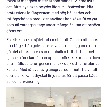
minskar mängden material som slängs. Mindre avfall
och färre nya skåp betyder lägre miljöpåverkan. När
professionella färgsystem med hög hållbarhet och
miljögodkända produkter används kan köket få en yta
som tål vardagsslitage under många år utan att behöva
göras om.
Estetiken spelar självklart en stor roll. Genom att plocka
upp färger från golv, bänkskiva eller intilliggande rum
går det att skapa en sammanhållen helhet i hemmet.
Ljusa kulörer kan öppna upp ett mörkt kök, medan dova
eller mättade toner ger en mer exklusiv och omslutande
känsla. Med rätt val av glansgrad, som matt, halvmatt
eller blank, kan uttrycket finjusteras för att passa både
stil och användning.