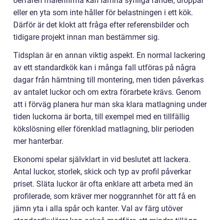
oerfaren målerifirma kan lämna synliga ränder, droppar
eller en yta som inte håller för belastningen i ett kök.
Därför är det klokt att fråga efter referensbilder och
tidigare projekt innan man bestämmer sig.
Tidsplan är en annan viktig aspekt. En normal lackering
av ett standardkök kan i många fall utföras på några
dagar från hämtning till montering, men tiden påverkas
av antalet luckor och om extra förarbete krävs. Genom
att i förväg planera hur man ska klara matlagning under
tiden luckorna är borta, till exempel med en tillfällig
kökslösning eller förenklad matlagning, blir perioden
mer hanterbar.
Ekonomi spelar självklart in vid beslutet att lackera.
Antal luckor, storlek, skick och typ av profil påverkar
priset. Släta luckor är ofta enklare att arbeta med än
profilerade, som kräver mer noggrannhet för att få en
jämn yta i alla spår och kanter. Val av färg utöver