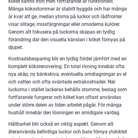
köket känns trött men fortfarande är funktionellt.
Många köksstommar är stabilt byggda och har många
år kvar att ge, medan ytorna på luckor och lådfronter
visar slitage, missfärgningar eller omoderna kulörer.
Genom att fokusera på luckorna skapas en tydlig
förändring där den visuella känslan i köket förnyas på
djupet.
Kostnadsbesparing blir en tydlig fördel jämfört med en
komplett köksrenovering. En total rivning innebär ofta
nya skåp, ny bänkskiva, eventuella omdragningar av el
och vatten och ofta oväntade extrakostnader. När
luckorna i stället lackeras behålls stomme, beslag som
fortfarande fungerar och köket kan oftast användas
under större delen av tiden arbetet pågår. För många
hushåll innebär den lösningen en smidigare vardag.
Hållbarhet blir också en viktig aspekt. Genom att
återanvända befintliga luckor och bara förnya ytskiktet