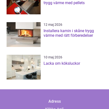
trygg värme med pellets
12 maj 2026
Installera kamin i skåne trygg
värme med rätt förberedelser
10 maj 2026
Lacka om köksluckor
Adress