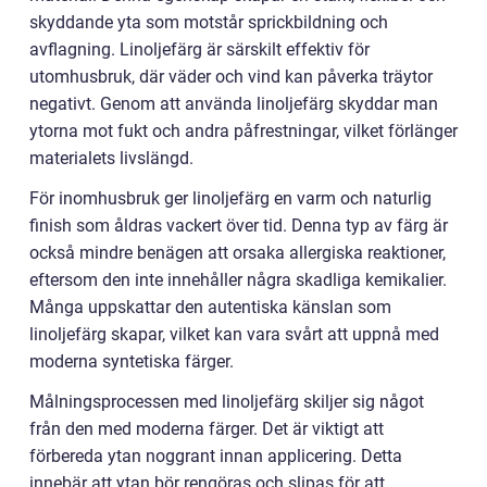
skyddande yta som motstår sprickbildning och
avflagning. Linoljefärg är särskilt effektiv för
utomhusbruk, där väder och vind kan påverka träytor
negativt. Genom att använda linoljefärg skyddar man
ytorna mot fukt och andra påfrestningar, vilket förlänger
materialets livslängd.
För inomhusbruk ger linoljefärg en varm och naturlig
finish som åldras vackert över tid. Denna typ av färg är
också mindre benägen att orsaka allergiska reaktioner,
eftersom den inte innehåller några skadliga kemikalier.
Många uppskattar den autentiska känslan som
linoljefärg skapar, vilket kan vara svårt att uppnå med
moderna syntetiska färger.
Målningsprocessen med linoljefärg skiljer sig något
från den med moderna färger. Det är viktigt att
förbereda ytan noggrant innan applicering. Detta
innebär att ytan bör rengöras och slipas för att