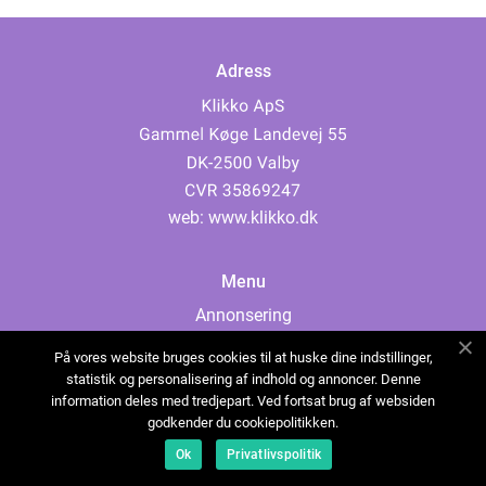
Adress
web:
www.klikko.dk
Menu
Annonsering
Om oss
På vores website bruges cookies til at huske dine indstillinger,
Cookies
statistik og personalisering af indhold og annoncer. Denne
information deles med tredjepart. Ved fortsat brug af websiden
Kontakta oss
godkender du cookiepolitikken.
Sitemap
Ok
Privatlivspolitik