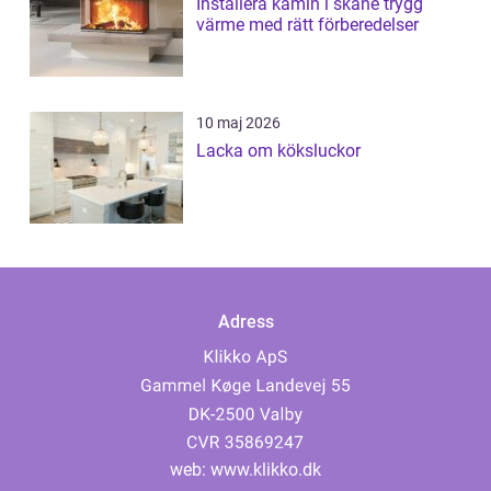
Installera kamin i skåne trygg
värme med rätt förberedelser
10 maj 2026
Lacka om köksluckor
Adress
web:
www.klikko.dk