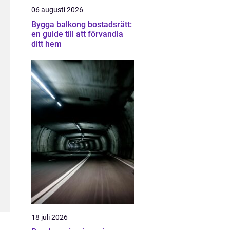
06 augusti 2026
Bygga balkong bostadsrätt:
en guide till att förvandla
ditt hem
18 juli 2026