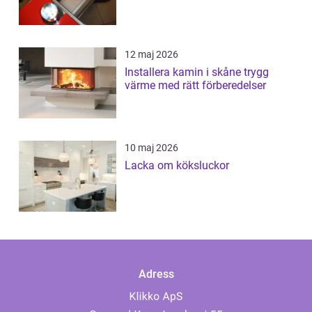
12 maj 2026
Installera kamin i skåne trygg
värme med rätt förberedelser
10 maj 2026
Lacka om köksluckor
Adress