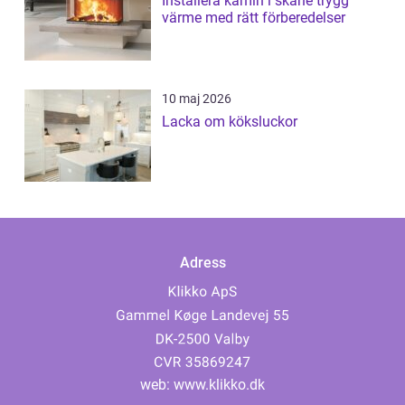
Installera kamin i skåne trygg
värme med rätt förberedelser
10 maj 2026
Lacka om köksluckor
Adress
web:
www.klikko.dk