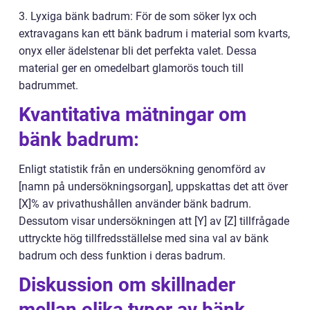
3. Lyxiga bänk badrum: För de som söker lyx och
extravagans kan ett bänk badrum i material som kvarts,
onyx eller ädelstenar bli det perfekta valet. Dessa
material ger en omedelbart glamorös touch till
badrummet.
Kvantitativa mätningar om
bänk badrum:
Enligt statistik från en undersökning genomförd av
[namn på undersökningsorgan], uppskattas det att över
[X]% av privathushållen använder bänk badrum.
Dessutom visar undersökningen att [Y] av [Z] tillfrågade
uttryckte hög tillfredsställelse med sina val av bänk
badrum och dess funktion i deras badrum.
Diskussion om skillnader
mellan olika typer av bänk