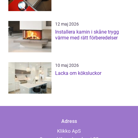
12 maj 2026
Installera kamin i skåne trygg
värme med rätt förberedelser
10 maj 2026
Lacka om köksluckor
Adress