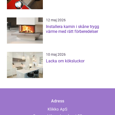
12 maj 2026
Installera kamin i skåne trygg
värme med rätt förberedelser
10 maj 2026
Lacka om köksluckor
Adress