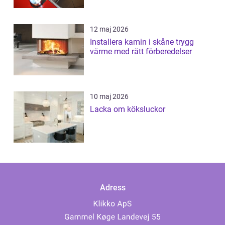
12 maj 2026
Installera kamin i skåne trygg
värme med rätt förberedelser
10 maj 2026
Lacka om köksluckor
Adress