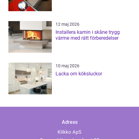
12 maj 2026
Installera kamin i skåne trygg
värme med rätt förberedelser
10 maj 2026
Lacka om köksluckor
Adress