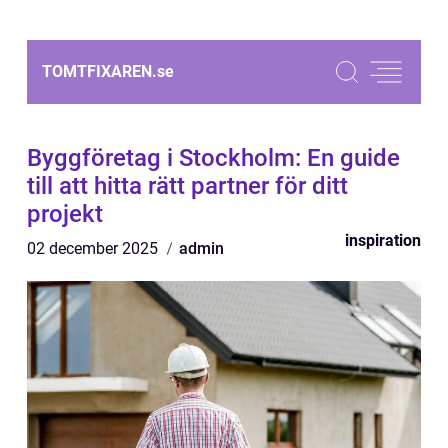
TOMTFIXAREN.
se
Byggföretag i Stockholm: En guide
till att hitta rätt partner för ditt
projekt
inspiration
02 december 2025
admin