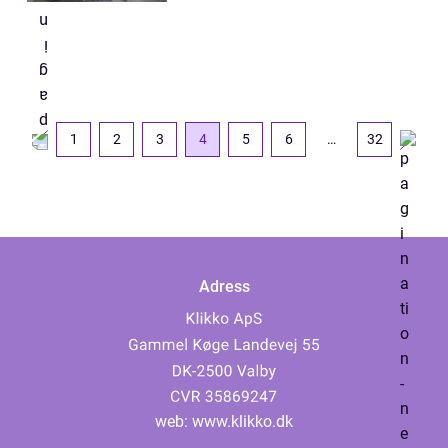
1
2
3
4
5
6
…
32
Adress
web:
www.klikko.dk