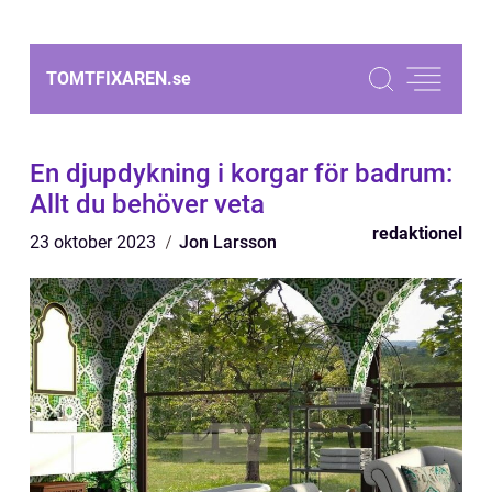
TOMTFIXAREN.
se
En djupdykning i korgar för badrum:
Allt du behöver veta
redaktionel
23 oktober 2023
Jon Larsson