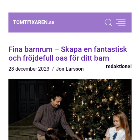
TOMTFIXAREN.
se
Fina barnrum – Skapa en fantastisk
och fröjdefull oas för ditt barn
redaktionel
28 december 2023
Jon Larsson