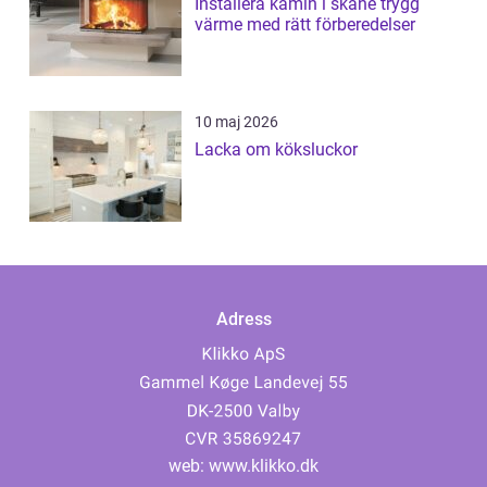
Installera kamin i skåne trygg
värme med rätt förberedelser
10 maj 2026
Lacka om köksluckor
Adress
web:
www.klikko.dk