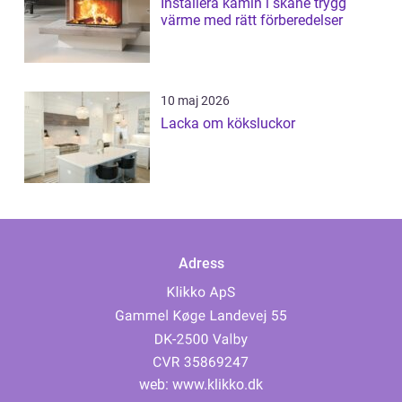
Installera kamin i skåne trygg
värme med rätt förberedelser
10 maj 2026
Lacka om köksluckor
Adress
web:
www.klikko.dk