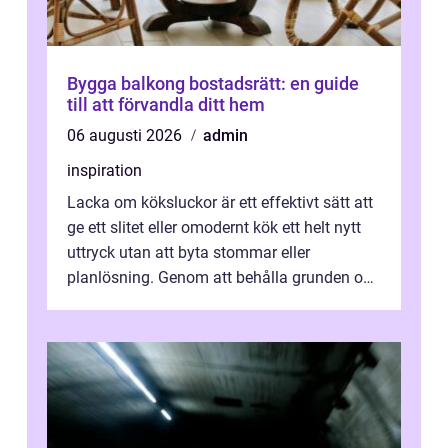
Bygga balkong bostadsrätt: en guide
till att förvandla ditt hem
06 augusti 2026
admin
inspiration
Lacka om köksluckor är ett effektivt sätt att
ge ett slitet eller omodernt kök ett helt nytt
uttryck utan att byta stommar eller
planlösning. Genom att behålla grunden och
enbart förnya ytskikten får ...