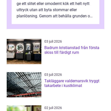
ge ett slitet eller omodernt kök ett helt nytt
uttryck utan att byta stommar eller
planlösning. Genom att behålla grunden och
enbart förnya ytskikten får ...
03 juli 2026
Badrum kristianstad från första
skiss till färdigt rum
03 juli 2026
Takläggare valdemarsvik tryggt
takarbete i kustklimat
02 juli 2026