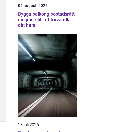
06 augusti 2026
Bygga balkong bostadsrätt:
en guide till att förvandla
ditt hem
18 juli 2026