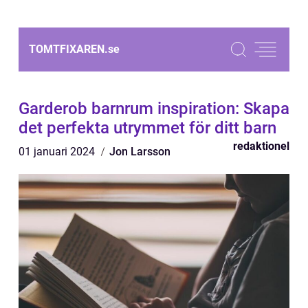
TOMTFIXAREN.
se
Garderob barnrum inspiration: Skapa
det perfekta utrymmet för ditt barn
redaktionel
01 januari 2024
Jon Larsson