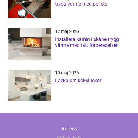
trygg värme med pellets
12 maj 2026
Installera kamin i skåne trygg
värme med rätt förberedelser
10 maj 2026
Lacka om köksluckor
Adress