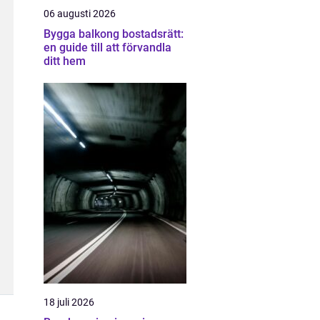
06 augusti 2026
Bygga balkong bostadsrätt:
en guide till att förvandla
ditt hem
18 juli 2026