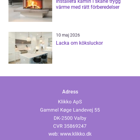
Installera kamin i skåne trygg
värme med rätt förberedelser
10 maj 2026
Lacka om köksluckor
Adress
web:
www.klikko.dk