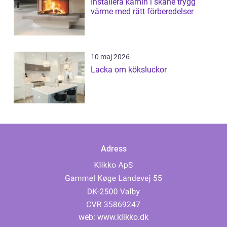
Installera kamin i skåne trygg
värme med rätt förberedelser
10 maj 2026
Lacka om köksluckor
Adress
web:
www.klikko.dk