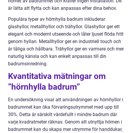
hörnet av badrummet och kräver ingen installation. De
är lätta att flytta och kan anpassas efter dina behov.
Populära typer av hörnhylla badrum inkluderar
glashyllor, metallhyllor och trähyllor. Glashyllor ger ett
elegant och modernt utseende och låter ljuset flöda fritt
genom hyllan. Metallhyllor ger en industriell touch och
är tåliga och hållbara. Trähyllor ger en varmare och mer
naturlig känsla och kan enkelt anpassas till din
badrumsinredning.
Kvantitativa mätningar om
”hörnhylla badrum”
En undersökning visar att användningen av hörnhyllor i
badrummet kan öka förvaringsutrymmet med upp till
30%. Detta är särskilt värdefullt i mindre badrum där
varje kvadratmeter räknas. Genom att utnyttja hörnen i
badrummet kan du skapa mer utrymme för handdukar,