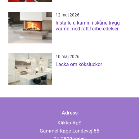
12 maj 2026
Installera kamin i skåne trygg
värme med rätt förberedelser
10 maj 2026
Lacka om köksluckor
Adress