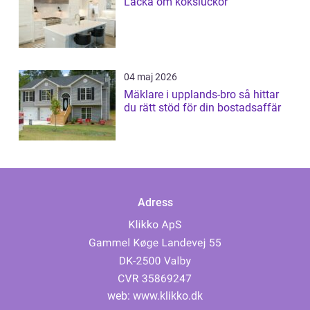
Lacka om köksluckor
04 maj 2026
Mäklare i upplands-bro så hittar
du rätt stöd för din bostadsaffär
Adress
web:
www.klikko.dk