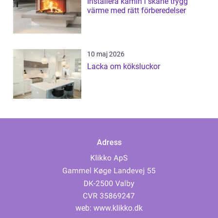
Installera kamin i skåne trygg
värme med rätt förberedelser
10 maj 2026
Lacka om köksluckor
Adress
web:
www.klikko.dk