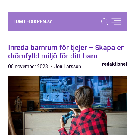
TOMTFIXAREN.
se
Inreda barnrum för tjejer – Skapa en
drömfylld miljö för ditt barn
redaktionel
06 november 2023
Jon Larsson