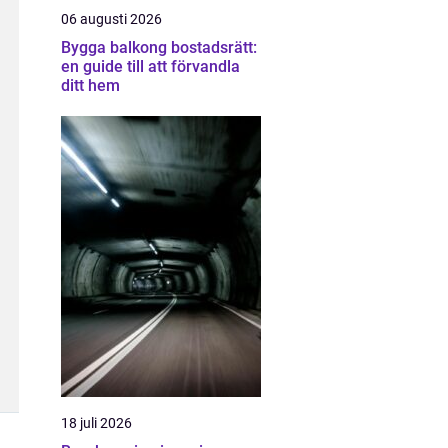
06 augusti 2026
Bygga balkong bostadsrätt:
en guide till att förvandla
ditt hem
18 juli 2026