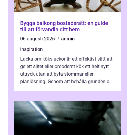
Bygga balkong bostadsrätt: en guide
till att förvandla ditt hem
06 augusti 2026
admin
inspiration
Lacka om köksluckor är ett effektivt sätt att
ge ett slitet eller omodernt kök ett helt nytt
uttryck utan att byta stommar eller
planlösning. Genom att behålla grunden och
enbart förnya ytskikten får ...