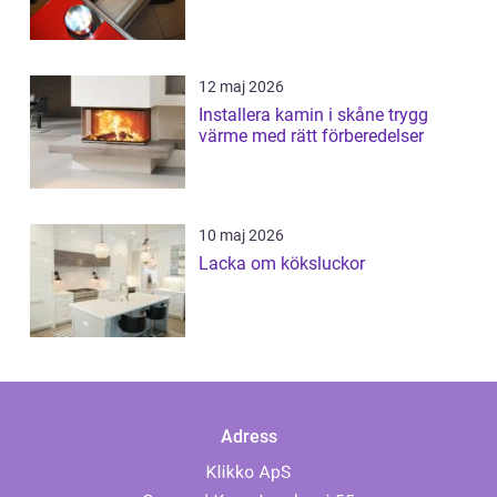
12 maj 2026
Installera kamin i skåne trygg
värme med rätt förberedelser
10 maj 2026
Lacka om köksluckor
Adress