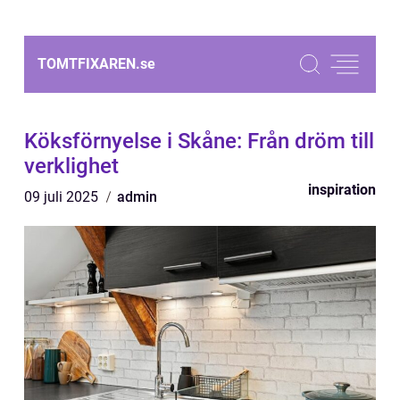
TOMTFIXAREN.
se
Köksförnyelse i Skåne: Från dröm till
verklighet
inspiration
09 juli 2025
admin