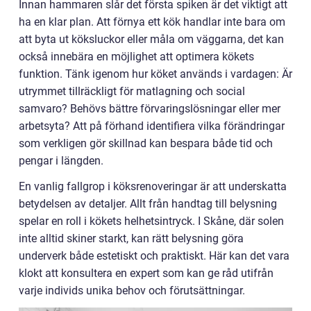
Innan hammaren slår det första spiken är det viktigt att
ha en klar plan. Att förnya ett kök handlar inte bara om
att byta ut köksluckor eller måla om väggarna, det kan
också innebära en möjlighet att optimera kökets
funktion. Tänk igenom hur köket används i vardagen: Är
utrymmet tillräckligt för matlagning och social
samvaro? Behövs bättre förvaringslösningar eller mer
arbetsyta? Att på förhand identifiera vilka förändringar
som verkligen gör skillnad kan bespara både tid och
pengar i längden.
En vanlig fallgrop i köksrenoveringar är att underskatta
betydelsen av detaljer. Allt från handtag till belysning
spelar en roll i kökets helhetsintryck. I Skåne, där solen
inte alltid skiner starkt, kan rätt belysning göra
underverk både estetiskt och praktiskt. Här kan det vara
klokt att konsultera en expert som kan ge råd utifrån
varje individs unika behov och förutsättningar.