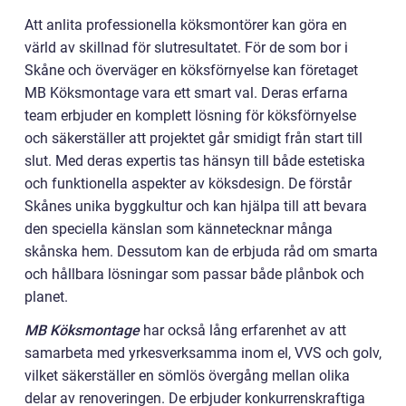
Att anlita professionella köksmontörer kan göra en
värld av skillnad för slutresultatet. För de som bor i
Skåne och överväger en köksförnyelse kan företaget
MB Köksmontage vara ett smart val. Deras erfarna
team erbjuder en komplett lösning för köksförnyelse
och säkerställer att projektet går smidigt från start till
slut. Med deras expertis tas hänsyn till både estetiska
och funktionella aspekter av köksdesign. De förstår
Skånes unika byggkultur och kan hjälpa till att bevara
den speciella känslan som kännetecknar många
skånska hem. Dessutom kan de erbjuda råd om smarta
och hållbara lösningar som passar både plånbok och
planet.
MB Köksmontage
har också lång erfarenhet av att
samarbeta med yrkesverksamma inom el, VVS och golv,
vilket säkerställer en sömlös övergång mellan olika
delar av renoveringen. De erbjuder konkurrenskraftiga