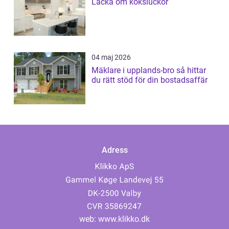
Lacka om köksluckor
04 maj 2026
Mäklare i upplands-bro så hittar
du rätt stöd för din bostadsaffär
Adress
web:
www.klikko.dk