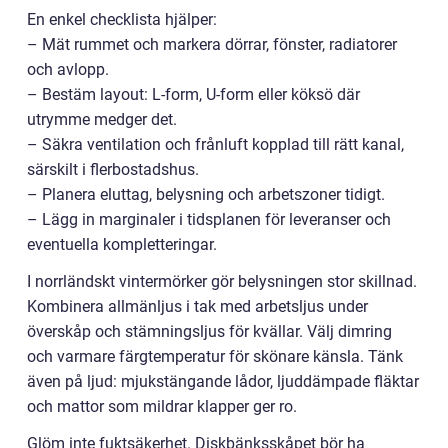
En enkel checklista hjälper:
– Mät rummet och markera dörrar, fönster, radiatorer
och avlopp.
– Bestäm layout: L-form, U-form eller köksö där
utrymme medger det.
– Säkra ventilation och frånluft kopplad till rätt kanal,
särskilt i flerbostadshus.
– Planera eluttag, belysning och arbetszoner tidigt.
– Lägg in marginaler i tidsplanen för leveranser och
eventuella kompletteringar.
I norrländskt vintermörker gör belysningen stor skillnad.
Kombinera allmänljus i tak med arbetsljus under
överskåp och stämningsljus för kvällar. Välj dimring
och varmare färgtemperatur för skönare känsla. Tänk
även på ljud: mjukstängande lådor, ljuddämpade fläktar
och mattor som mildrar klapper ger ro.
Glöm inte fuktsäkerhet. Diskbänksskåpet bör ha