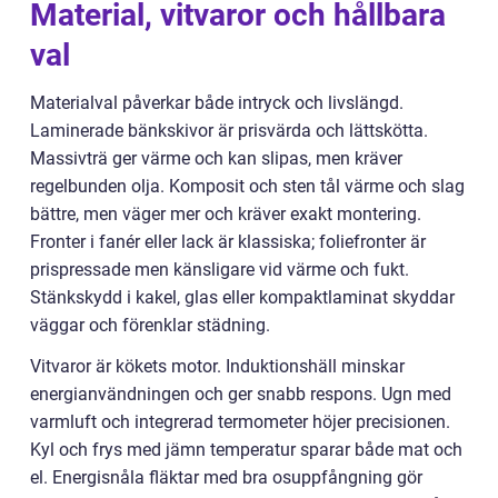
Material, vitvaror och hållbara
val
Materialval påverkar både intryck och livslängd.
Laminerade bänkskivor är prisvärda och lättskötta.
Massivträ ger värme och kan slipas, men kräver
regelbunden olja. Komposit och sten tål värme och slag
bättre, men väger mer och kräver exakt montering.
Fronter i fanér eller lack är klassiska; foliefronter är
prispressade men känsligare vid värme och fukt.
Stänkskydd i kakel, glas eller kompaktlaminat skyddar
väggar och förenklar städning.
Vitvaror är kökets motor. Induktionshäll minskar
energianvändningen och ger snabb respons. Ugn med
varmluft och integrerad termometer höjer precisionen.
Kyl och frys med jämn temperatur sparar både mat och
el. Energisnåla fläktar med bra osuppfångning gör