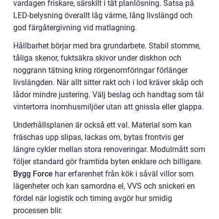
vardagen friskare, särskilt i tät planlösning. Satsa på
LED-belysning överallt låg värme, lång livslängd och
god färgåtergivning vid matlagning.
Hållbarhet börjar med bra grundarbete. Stabil stomme,
tåliga skenor, fuktsäkra skivor under diskhon och
noggrann tätning kring rörgenomföringar förlänger
livslängden. När allt sitter rakt och i lod kräver skåp och
lådor mindre justering. Välj beslag och handtag som tål
vintertorra inomhusmiljöer utan att gnissla eller glappa.
Underhållsplanen är också ett val. Material som kan
fräschas upp slipas, lackas om, bytas frontvis ger
längre cykler mellan stora renoveringar. Modulmått som
följer standard gör framtida byten enklare och billigare.
Bygg Force
har erfarenhet från kök i såväl villor som
lägenheter och kan samordna el, VVS och snickeri en
fördel när logistik och timing avgör hur smidig
processen blir.