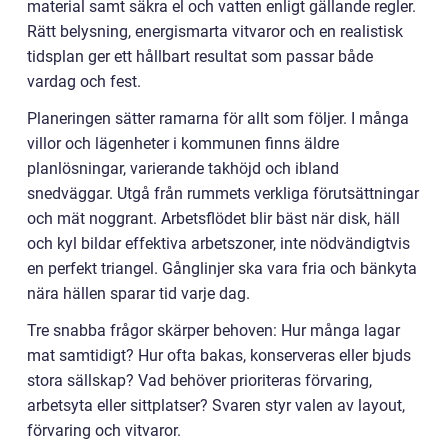
material samt säkra el och vatten enligt gällande regler.
Rätt belysning, energismarta vitvaror och en realistisk
tidsplan ger ett hållbart resultat som passar både
vardag och fest.
Planeringen sätter ramarna för allt som följer. I många
villor och lägenheter i kommunen finns äldre
planlösningar, varierande takhöjd och ibland
snedväggar. Utgå från rummets verkliga förutsättningar
och mät noggrant. Arbetsflödet blir bäst när disk, häll
och kyl bildar effektiva arbetszoner, inte nödvändigtvis
en perfekt triangel. Gånglinjer ska vara fria och bänkyta
nära hällen sparar tid varje dag.
Tre snabba frågor skärper behoven: Hur många lagar
mat samtidigt? Hur ofta bakas, konserveras eller bjuds
stora sällskap? Vad behöver prioriteras förvaring,
arbetsyta eller sittplatser? Svaren styr valen av layout,
förvaring och vitvaror.