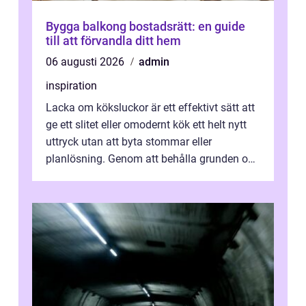
Bygga balkong bostadsrätt: en guide
till att förvandla ditt hem
06 augusti 2026
admin
inspiration
Lacka om köksluckor är ett effektivt sätt att
ge ett slitet eller omodernt kök ett helt nytt
uttryck utan att byta stommar eller
planlösning. Genom att behålla grunden och
enbart förnya ytskikten får ...