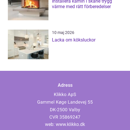
Installera kamin i skåne trygg
värme med rätt förberedelser
10 maj 2026
Lacka om köksluckor
Adress
web:
www.klikko.dk