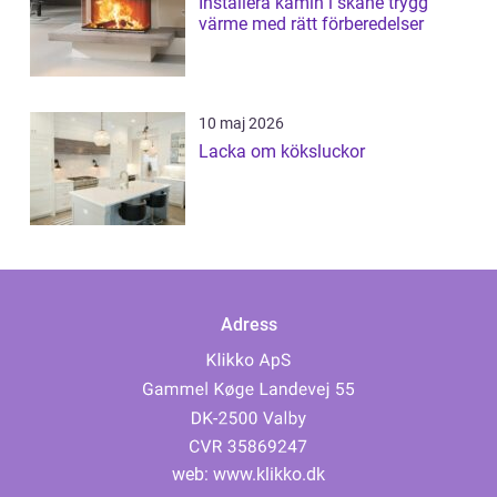
Installera kamin i skåne trygg
värme med rätt förberedelser
10 maj 2026
Lacka om köksluckor
Adress
web:
www.klikko.dk