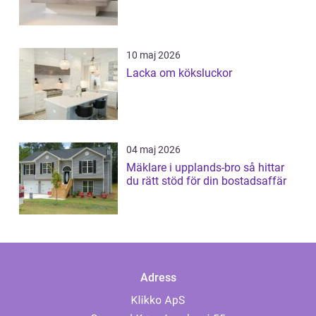
10 maj 2026
Lacka om köksluckor
04 maj 2026
Mäklare i upplands-bro så hittar
du rätt stöd för din bostadsaffär
Adress