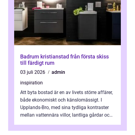
Badrum kristianstad från första skiss
till färdigt rum
03 juli 2026
admin
inspiration
Att byta bostad är en av livets större affärer,
både ekonomiskt och känslomässigt. I
Upplands-Bro, med sina tydliga kontraster
mellan vattennära villor, lantliga gårdar och
moderna bostadsrätter, spel...