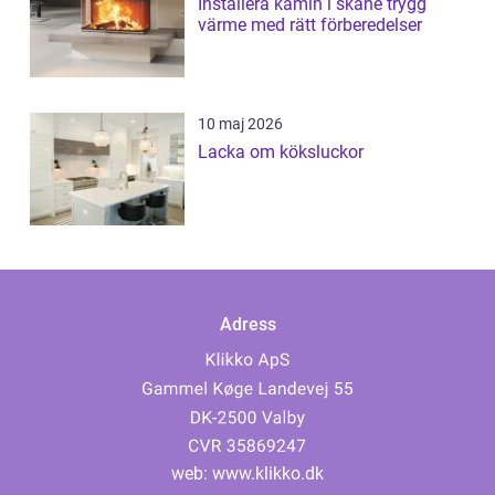
Installera kamin i skåne trygg
värme med rätt förberedelser
10 maj 2026
Lacka om köksluckor
Adress
web:
www.klikko.dk