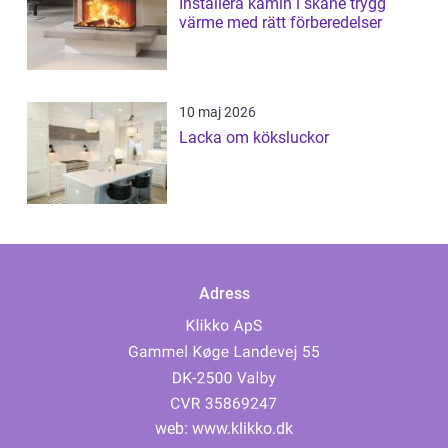
Installera kamin i skåne trygg
värme med rätt förberedelser
10 maj 2026
Lacka om köksluckor
Adress
web:
www.klikko.dk