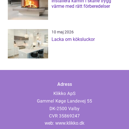
Installera kamin i skåne trygg
värme med rätt förberedelser
10 maj 2026
Lacka om köksluckor
Adress
web:
www.klikko.dk