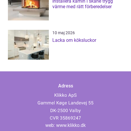
Installera kamin i skåne trygg
värme med rätt förberedelser
10 maj 2026
Lacka om köksluckor
Adress
web:
www.klikko.dk