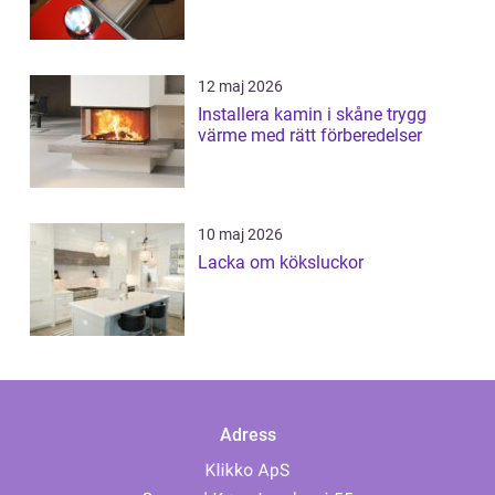
12 maj 2026
Installera kamin i skåne trygg
värme med rätt förberedelser
10 maj 2026
Lacka om köksluckor
Adress