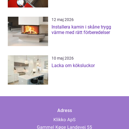
12 maj 2026
Installera kamin i skåne trygg
värme med rätt förberedelser
10 maj 2026
Lacka om köksluckor
Adress