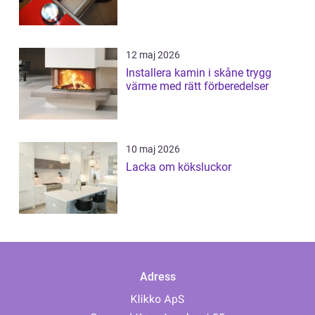
12 maj 2026
Installera kamin i skåne trygg
värme med rätt förberedelser
10 maj 2026
Lacka om köksluckor
Adress